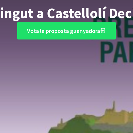
ngut a Castellolí De
Vota la proposta guanyadora