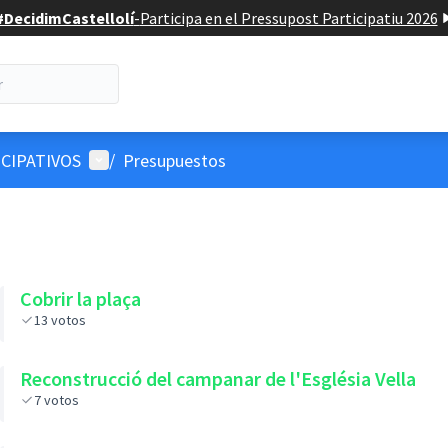
#DecidimCastellolí
-
Participa en el Pressupost Participatiu 2026
Menú de usuario
CIPATIVOS
/
Presupuestos
Cobrir la plaça
13
votos
Reconstrucció del campanar de l'Església Vella
7
votos