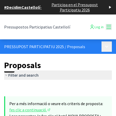
Participa en el Pressupost
#DecidimCastellolí
-
Participatiu 2026
Mai
Pressupostos Participatius Castellolí
Log in
Main 
PRESSUPOST PARTICIPATIU 2025
/
Proposals
Proposals
Filter and search
Per a més informació o veure els criteris de proposta:
fes clic a continuació.
(Opens in new tab)