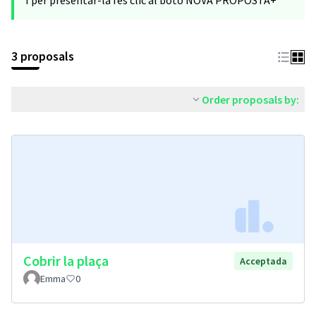
I per presentar-la fes clic al botó NOVA PROPOSTA+
3 proposals
Order proposals by:
Cobrir la plaça
Acceptada
Emma
0