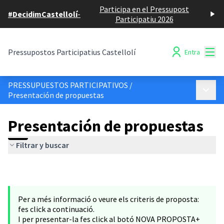
Participa en el Pressupost
#DecidimCastellolí
-
Participatiu 2026
Menú
Pressupostos Participatius Castellolí
Entra
PRESSUPUESTOS PARTICIPATIVOS
/
Menú p
Presentación de propuestas
Presentación de propuestas
Filtrar y buscar
Per a més informació o veure els criteris de proposta:
fes click a continuació.
I per presentar-la fes click al botó NOVA PROPOSTA+