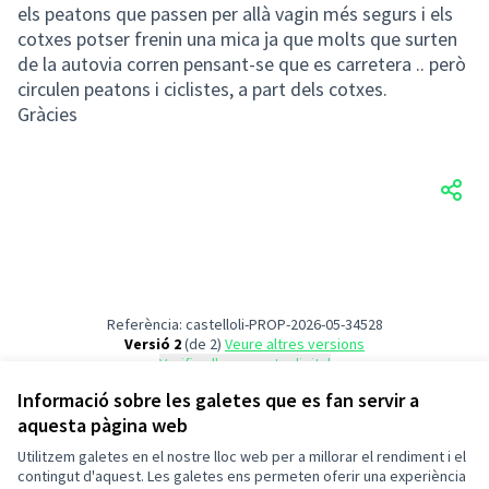
els peatons que passen per allà vagin més segurs i els
cotxes potser frenin una mica ja que molts que surten
de la autovia corren pensant-se que es carretera .. però
circulen peatons i ciclistes, a part dels cotxes.
Gràcies
Referència: castelloli-PROP-2026-05-34528
Versió 2
(de 2)
veure altres versions
Verifica l'empremta digital
Informació sobre les galetes que es fan servir a
aquesta pàgina web
Termes i condicions d'ús
Configuració de les galetes
Utilitzem galetes en el nostre lloc web per a millorar el rendiment i el
Pressupostos Participatius Castellolí a X
Pressupostos Participatius Castellolí a Facebook
Pressupostos Participatius Castellolí a Instagram
Pressupostos Participatius Castellolí a YouTube
contingut d'aquest. Les galetes ens permeten oferir una experiència