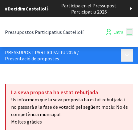
Participa en el Pressupost
#DecidimCastellolí
-
Participatiu 2026
Menú
Pressupostos Participatius Castellolí
Entra
PRESSUPOST PARTICIPATIU 2026
/
Menú p
Presentació de propostes
La seva proposta ha estat rebutjada
Us informem que la seva proposta ha estat rebutjada i
no passarà a la fase de votació pel següent motiu: No és
competència municipal.
Moltes gràcies