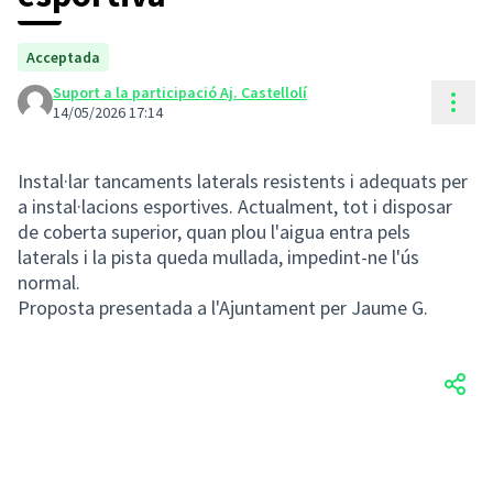
Acceptada
Suport a la participació Aj. Castellolí
Cont
14/05/2026 17:14
Instal·lar tancaments laterals resistents i adequats per
a instal·lacions esportives. Actualment, tot i disposar
de coberta superior, quan plou l'aigua entra pels
laterals i la pista queda mullada, impedint-ne l'ús
normal.
Proposta presentada a l'Ajuntament per Jaume G.