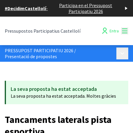
Participa en el Pressupost
#DecidimCastellolí
-
Participatiu 2026
Menú
Pressupostos Participatius Castellolí
Entra
PRESSUPOST PARTICIPATIU 2026
/
Menú p
Presentació de propostes
La seva proposta ha estat acceptada
La seva proposta ha estat acceptada. Moltes gràcies
Tancaments laterals pista
esportiva