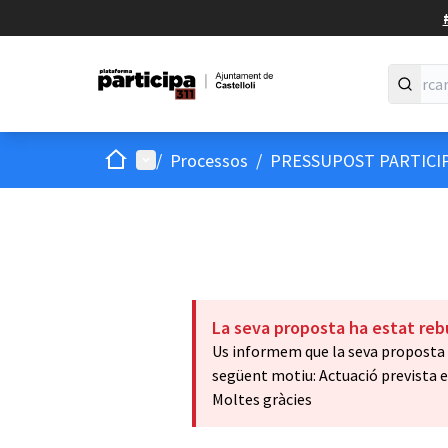
Inici
Menú principal
/
Processos
/
PRESSUPOST PARTICIP
La seva proposta ha estat reb
Us informem que la seva proposta h
següent motiu: Actuació prevista 
Moltes gràcies