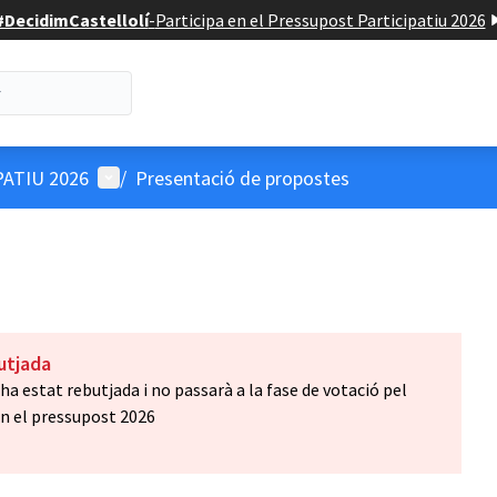
#DecidimCastellolí
-
Participa en el Pressupost Participatiu 2026
Menú d'usuari
ATIU 2026
/
Presentació de propostes
utjada
a estat rebutjada i no passarà a la fase de votació pel
en el pressupost 2026