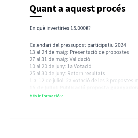
Quant a aquest procés
En què invertiries 15.000€?
Calendari del pressupost participatiu 2024
13 al 24 de maig: Presentació de propostes
27 al 31 de maig: Validació
10 al 20 de juny: 1a Votació
25 al 30 de juny: Retorn resultats
1 al 12 de juliol: 2a votació de les 3 propostes
15 de juliol: Publicació proposta guanyado
Més informació
Informació en relació a la presentació de prop
COM HAN DE SER LES PROPOSTES?
- Han de ser competència municipal
- Han d’estar referides a inversions
- Han de ser sostenibles, que no comprometin 