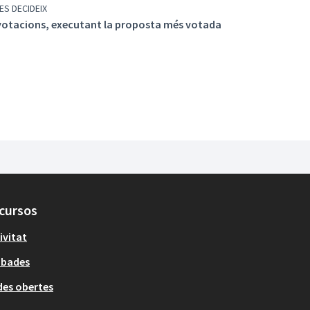
ES DECIDEIX
votacions, executant la proposta més votada
cursos
ivitat
obades
es obertes