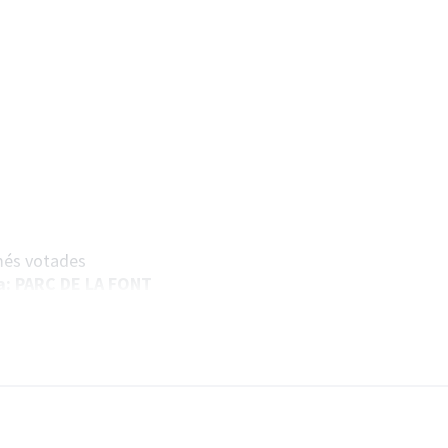
 més votades
ra: PARC DE LA FONT
ostes
les necessitats i oportunitats de