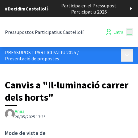
Participa en el Pressupost
#DecidimCastellolí
-
Participatiu 2026
Menú
Pressupostos Participatius Castellolí
Entra
PRESSUPOST PARTICIPATIU 2025
/
Menú p
Presentació de propostes
Canvis a "Il·luminació carrer
dels horts"
Anna
20/05/2025 17:35
Mode de vista de