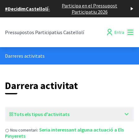
Participa en el Pressupost
#DecidimCastellolí
-
Participatiu 2026
Menú
Pressupostos Participatius Castellolí
Entra
Darreres activitats
Darrera activitat
Tots els tipus d'activitats
Seria interessant alguna actuació a Els
Nou comentari:
Pinyerets