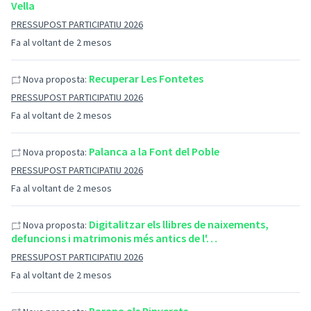
Vella
PRESSUPOST PARTICIPATIU 2026
Fa al voltant de 2 mesos
Recuperar Les Fontetes
Nova proposta:
PRESSUPOST PARTICIPATIU 2026
Fa al voltant de 2 mesos
Palanca a la Font del Poble
Nova proposta:
PRESSUPOST PARTICIPATIU 2026
Fa al voltant de 2 mesos
Digitalitzar els llibres de naixements,
Nova proposta:
defuncions i matrimonis més antics de l'…
PRESSUPOST PARTICIPATIU 2026
Fa al voltant de 2 mesos